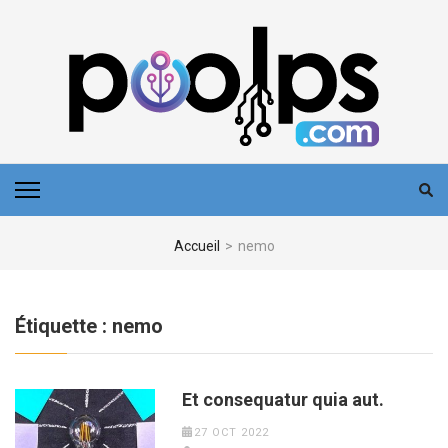
Aller
au
contenu
(Pressez
Entrée)
POOLPS
Accueil
>
nemo
Étiquette :
nemo
Et consequatur quia aut.
27 OCT 2022