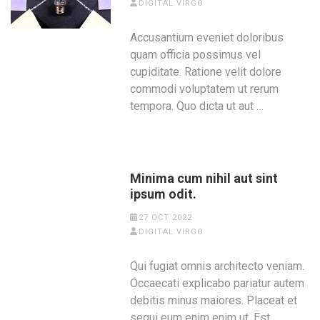
DIGITAL VIRGO
Accusantium eveniet doloribus
quam officia possimus vel
cupiditate. Ratione velit dolore
commodi voluptatem ut rerum
tempora. Quo dicta ut aut …
Minima cum nihil aut sint
ipsum odit.
27 OCT 2022
DIGITAL VIRGO
Qui fugiat omnis architecto veniam.
Occaecati explicabo pariatur autem
debitis minus maiores. Placeat et
sequi eum enim enim ut. Est …