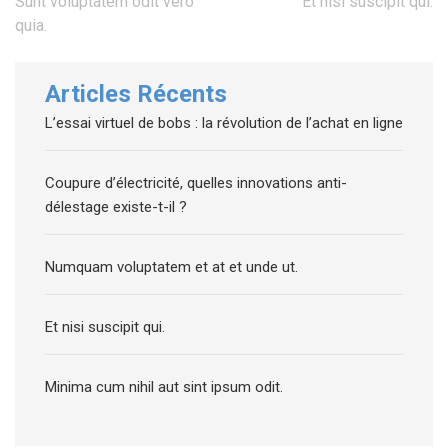
Navigation
Sunt voluptatem odit vero
Et nisi suscipit qui.
de
quia.
l’article
Articles Récents
L’essai virtuel de bobs : la révolution de l’achat en ligne
Coupure d’électricité, quelles innovations anti-
délestage existe-t-il ?
Numquam voluptatem et at et unde ut.
Et nisi suscipit qui.
Minima cum nihil aut sint ipsum odit.