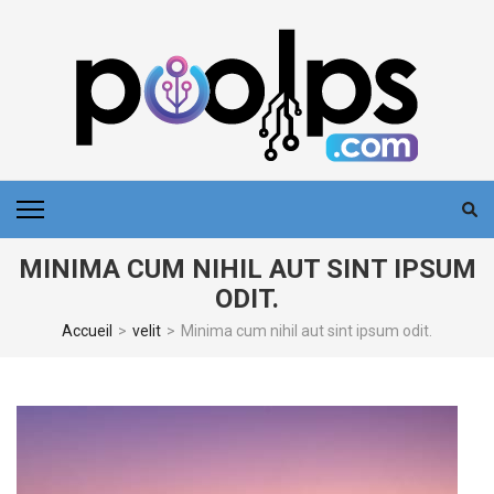
Aller
au
contenu
(Pressez
Entrée)
POOLPS
MINIMA CUM NIHIL AUT SINT IPSUM
ODIT.
Accueil
>
velit
>
Minima cum nihil aut sint ipsum odit.