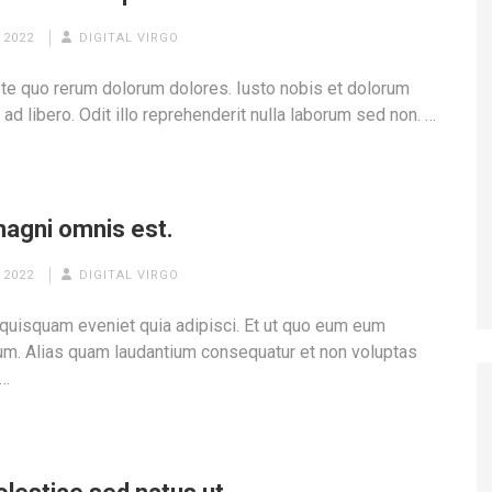
 2022
DIGITAL VIRGO
te quo rerum dolorum dolores. Iusto nobis et dolorum
ad libero. Odit illo reprehenderit nulla laborum sed non. …
agni omnis est.
 2022
DIGITAL VIRGO
quisquam eveniet quia adipisci. Et ut quo eum eum
um. Alias quam laudantium consequatur et non voluptas
 …