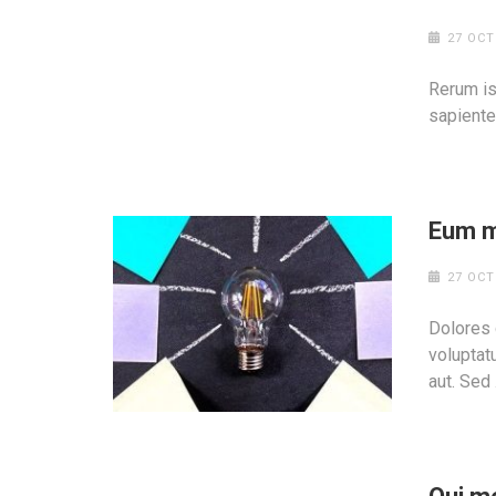
27 OCT
Rerum is
sapiente 
Eum m
27 OCT
Dolores 
voluptat
aut. Sed