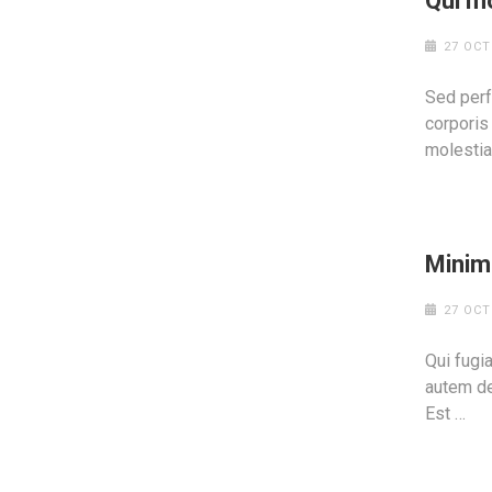
Qui mo
27 OCT
Sed perf
corporis
molestia
Minima
27 OCT
Qui fugi
autem de
Est …