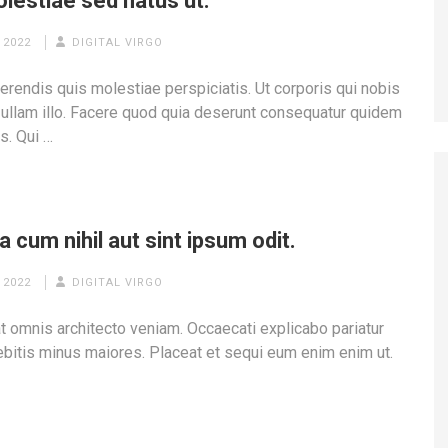
lestiae sed natus ut.
 2022
DIGITAL VIRGO
erendis quis molestiae perspiciatis. Ut corporis qui nobis
 ullam illo. Facere quod quia deserunt consequatur quidem
s. Qui …
 cum nihil aut sint ipsum odit.
 2022
DIGITAL VIRGO
at omnis architecto veniam. Occaecati explicabo pariatur
bitis minus maiores. Placeat et sequi eum enim enim ut.